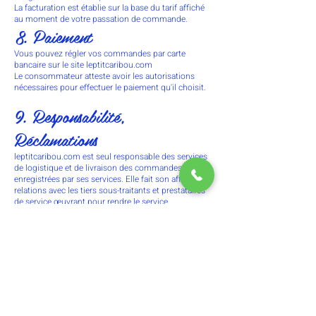
La facturation est établie sur la base du tarif affiché
au moment de votre passation de commande.
8. Paiement
Vous pouvez régler vos commandes par carte
bancaire sur le site leptitcaribou.com
Le consommateur atteste avoir les autorisations
nécessaires pour effectuer le paiement qu'il choisit.
9. Responsabilité,
Réclamations
leptitcaribou.com est seul responsable des services
de logistique et de livraison des commandes
enregistrées par ses services. Elle fait son affaire des
relations avec les tiers sous-traitants et prestataires
de service œuvrant pour rendre le service
leptitcaribou.com. Les confirmations de commande
ainsi que les Bons de réception sont archivés par
leptitcaribou.com et seront considérés comme
valant preuve de la nature de la convention et de sa
date.
Toutes les réclamations relatives à l'exécution de ce
contrat doivent être adressées au service "
leptitcaribou.com" par e-mail.
10. Informations légales