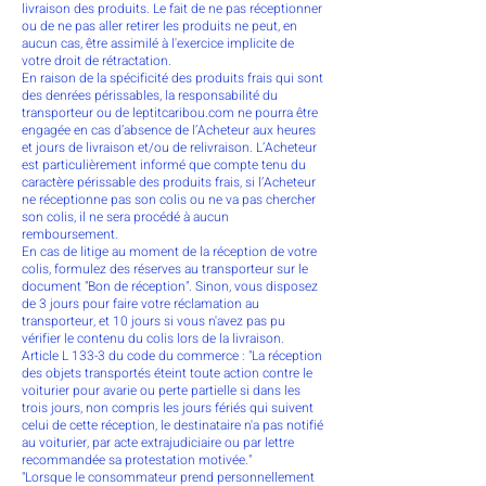
livraison des produits. Le fait de ne pas réceptionner
ou de ne pas aller retirer les produits ne peut, en
aucun cas, être assimilé à l'exercice implicite de
votre droit de rétractation.
En raison de la spécificité des produits frais qui sont
des denrées périssables, la responsabilité du
transporteur ou de leptitcaribou.com ne pourra être
engagée en cas d’absence de l’Acheteur aux heures
et jours de livraison et/ou de relivraison. L’Acheteur
est particulièrement informé que compte tenu du
caractère périssable des produits frais, si l’Acheteur
ne réceptionne pas son colis ou ne va pas chercher
son colis, il ne sera procédé à aucun
remboursement.
En cas de litige au moment de la réception de votre
colis, formulez des réserves au transporteur sur le
document "Bon de réception". Sinon, vous disposez
de 3 jours pour faire votre réclamation au
transporteur, et 10 jours si vous n'avez pas pu
vérifier le contenu du colis lors de la livraison.
Article L 133-3 du code du commerce : "La réception
des objets transportés éteint toute action contre le
voiturier pour avarie ou perte partielle si dans les
trois jours, non compris les jours fériés qui suivent
celui de cette réception, le destinataire n'a pas notifié
au voiturier, par acte extrajudiciaire ou par lettre
recommandée sa protestation motivée."
"Lorsque le consommateur prend personnellement